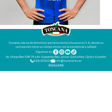
Toscana, marca de alimentos perteneciente a Sucesores S. A., desde su
concepción tiene un compromiso con la excelencia y calidad.
Síguenos en:
Av. Otoya Ñan S38-76 y Av. Guayanay Ñan, sector Quitumbe / Quito-Ecuador
(593) 3011024
info@sucesores.ec
Aviso Legal