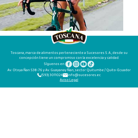
Toscana, marca de alimentos perteneciente a Sucesores S. A., desde su
concepción tiene un compromiso con la excelencia y calidad.
Síguenos en:
Av. Otoya Ñan S38-76 y Av. Guayanay Ñan, sector Quitumbe / Quito-Ecuador
(593) 3011024
info@sucesores.ec
Aviso Legal