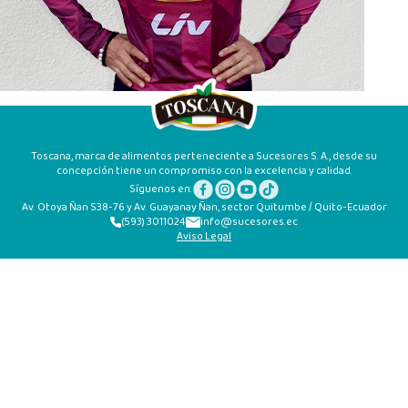
Toscana, marca de alimentos perteneciente a Sucesores S. A., desde su
concepción tiene un compromiso con la excelencia y calidad.
Síguenos en:
Av. Otoya Ñan S38-76 y Av. Guayanay Ñan, sector Quitumbe / Quito-Ecuador
(593) 3011024
info@sucesores.ec
Aviso Legal