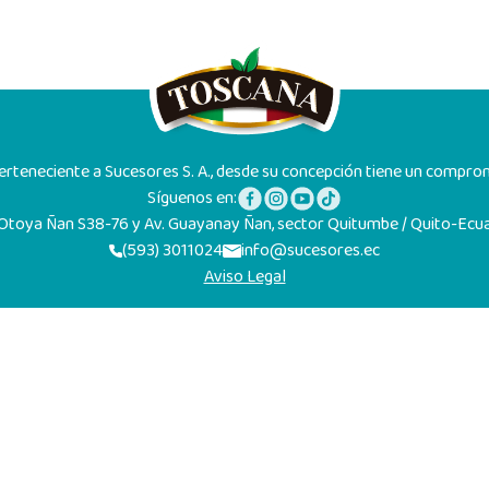
rteneciente a Sucesores S. A., desde su concepción tiene un compromi
Síguenos en:
 Otoya Ñan S38-76 y Av. Guayanay Ñan, sector Quitumbe / Quito-Ecu
(593) 3011024
info@sucesores.ec
Aviso Legal