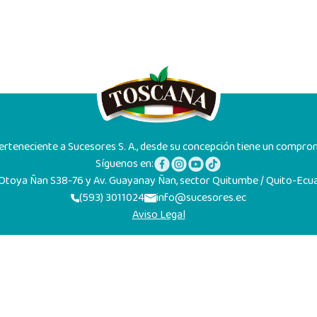
rteneciente a Sucesores S. A., desde su concepción tiene un compromi
Síguenos en:
 Otoya Ñan S38-76 y Av. Guayanay Ñan, sector Quitumbe / Quito-Ecu
(593) 3011024
info@sucesores.ec
Aviso Legal