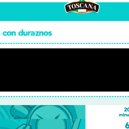
 con duraznos
2
minu