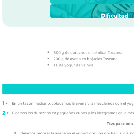
Porciones
Dificultad
500 g de duraznos en almíbar Toscana
200 g de avena en hojuelas Toscana
1 L de yogur de vainilla
En un tazón mediano, colocamos la avena y la mezclamos con el yog
Picamos los duraznos en pequeños cubos y los integramos en la mez
Tips para un 
Dejamos reposar la avena en el yogurt por una noche y al día s