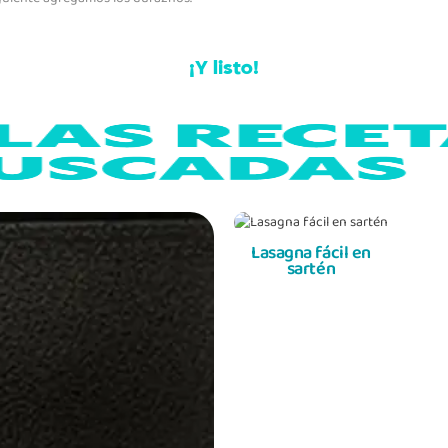
¡Y listo!
Lasagna fácil en
sartén