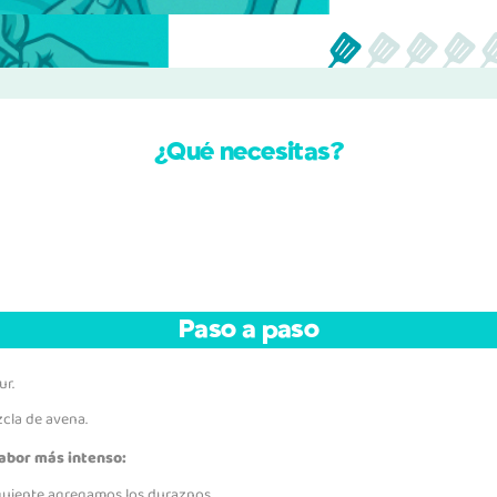
¿Qué necesitas?
Paso a paso
ur.
cla de avena.
sabor más intenso:
iguiente agregamos los duraznos.