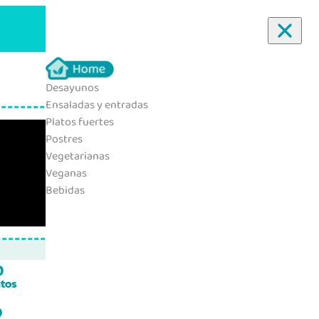
Desayunos
Ensaladas y entradas
Platos fuertes
Postres
Vegetarianas
Veganas
Bebidas
0
tos
6