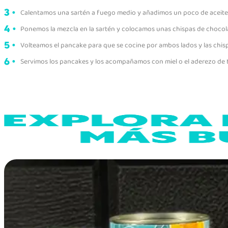
Calentamos una sartén a fuego medio y añadimos un poco de aceite 
Ponemos la mezcla en la sartén y colocamos unas chispas de chocola
Volteamos el pancake para que se cocine por ambos lados y las chisp
Servimos los pancakes y los acompañamos con miel o el aderezo de t