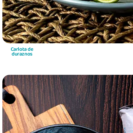
Carlota de
duraznos