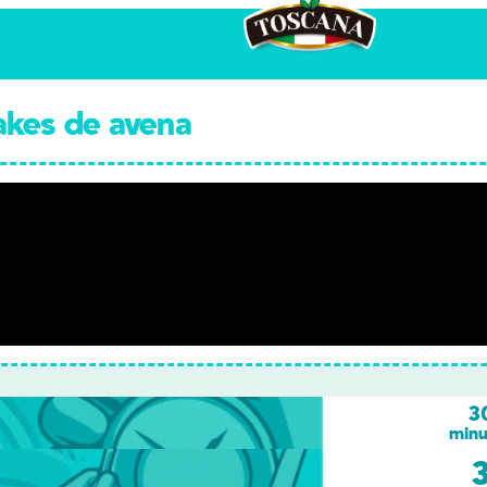
akes de avena
3
minu