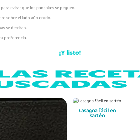
para evitar que los pancakes se peguen.
te sobre el lado aún crudo.
as se derritan.
u preferencia.
¡Y listo!
Lasagna fácil en
sartén