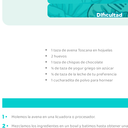
Porciones
Dificultad
1 taza de avena Toscana en hojuelas
2 huevos
1 taza de chispas de chocolate
¾ de taza de yogur griego sin azúcar
¾ de taza de la leche de tu preferencia
1 cucharadita de polvo para hornear
Molemos la avena en una licuadora o procesador.
Mezclamos los ingredientes en un bowl y batimos hasta obtener un