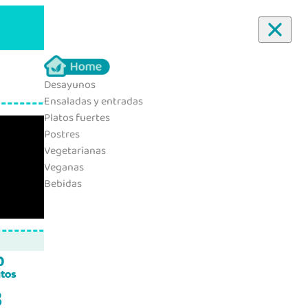
Desayunos
Ensaladas y entradas
Platos fuertes
Postres
Vegetarianas
Veganas
Bebidas
0
tos
3